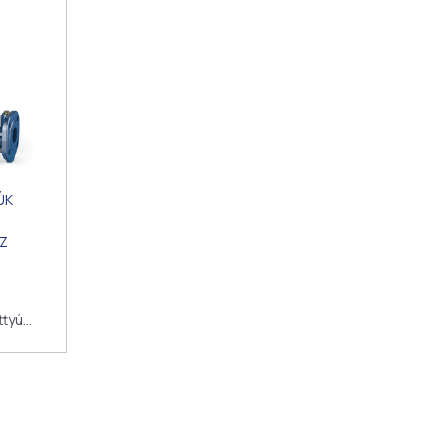
ÚK
Z
ttyú