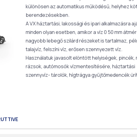
különösen az automatikus működésű, helyhez kö
berendezésekben.
A VX háztartási, lakossági és ipari alkalmazásra aj
minden olyan esetben, amikor a víz 0 50 mm átmé
nagyobb lebegő szilárd részeket is tartalmaz, pél
talajvíz, felszíni víz, erősen szennyezett víz.
Használatuk javasolt elöntött helyiségek, pincék,
rázsok, autómosók vízmentesítésére, háztartási
szennyvíz- tárolók, hígtrágya gyűjtőmedencék ürí
RUTTIVE