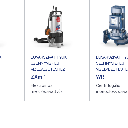
BÚVÁRSZIVATTYÚK
K
BÚVÁRSZIVATTY
SZENNYVÍZ- ÉS
SZENNYVÍZ- ÉS
VÍZELVEZETÉSHEZ
VÍZELVEZETÉSHE
ZXm 1
WR
Elektromos
Centrifugális
merülőszivattyúk
monoblokk sziva
IN-LINE