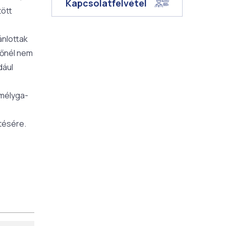
Kapcsolatfelvétel
tött
ánlottak
rőnél nem
dául
 mélyga-
tésére.