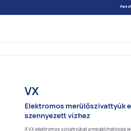
VX
Elektromos merülőszivattyúk 
szennyezett vízhez
A VX elektromos szivattyúkat a megbízhatóság jel