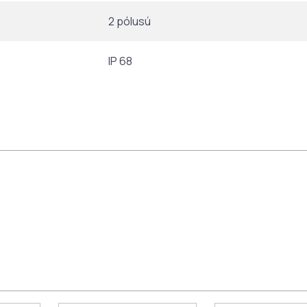
2 pólusú
IP 68