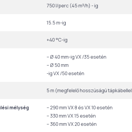
750 l/perc (45 m³/h) - ig
15.5 m-ig
+40 °C-ig
– Ø 40 mm-ig VX /35 esetén
– Ø 50 mm
-ig VX /50 esetén
5 m (megfelelő hosszúságú tápkábellel)
lési mélység
– 290 mm VX 8 és VX 10 esetén
– 330 mm VX 15 esetén
– 360 mm VX 20 esetén