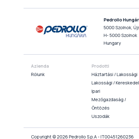
Pedrollo Hungári
5000 Szolnok, Újs
H- 5000 Szolnok
Hungary
Azienda
Prodotti
Rólunk
Háztartási / Lakossági
Lakossági / Kereskede
Ipari
Mezőgazdaság /
Öntözés
Uszodák
Copyright © 2026 Pedrollo S.p.A - IT00451260236