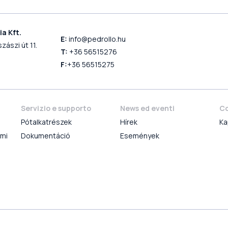
a Kft.
E:
info@pedrollo.hu
zászi út 11.
T:
+36 56515276
F:
+36 56515275
Servizio e supporto
News ed eventi
Co
Pótalkatrészek
Hírek
Ka
lmi
Dokumentáció
Események