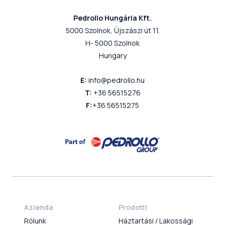
Pedrollo Hungária Kft.
5000 Szolnok, Újszászi út 11.
H- 5000 Szolnok
Hungary
E:
info@pedrollo.hu
T:
+36 56515276
F:
+36 56515275
Azienda
Prodotti
Rólunk
Háztartási / Lakossági