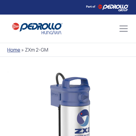
Skip
to
content
Home
»
ZXm 2-GM