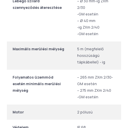
Lebegő szilárd
– Ø 30 mm-ig ZXm
szennyeződés áteresztése
2/30
-GM esetén
– Ø 40 mm
-ig ZXm 2/40
-GM esetén
Maximális merülési mélység
5 m (megfelelő
hosszúságú
tápkábellel) - ig
Folyamatos üzemmód
– 265 mm ZXm 2/30-
esetén minimális merülési
GM esetén
mélység
– 275 mm ZXm 2/40
-GM esetén
Motor
2 pólusú
Védelem
IP 68