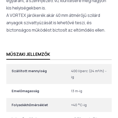
egyaránt, a szennyezett víz kiürítésére még nagyon
kis helyiségekben is.
A VORTEX járókerék akár 40 mm átmérőjű szilárd
anyagok szivattyúzását is lehetővé teszi, és
biztonságos működést biztosít az eltömődés ellen.
MŰSZAKI JELLEMZŐK
Szállított mennyiség
400 l/perc (24 m³/h) -
ig
Emelőmagasság
13 m-ig
Folyadékhőmérséklet
+40 °C-ig