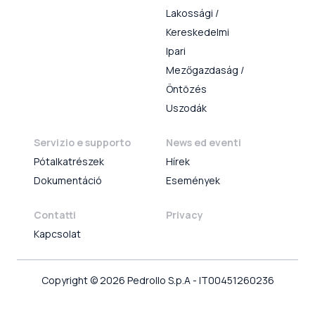
Lakossági /
Kereskedelmi
Ipari
Mezőgazdaság /
Öntözés
Uszodák
Servizio e supporto
News ed eventi
Pótalkatrészek
Hírek
Dokumentáció
Események
Contatti
Privacy
Kapcsolat
Copyright © 2026 Pedrollo S.p.A - IT00451260236