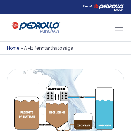
Skip
to
content
Home
»
A víz fenntarthatósága