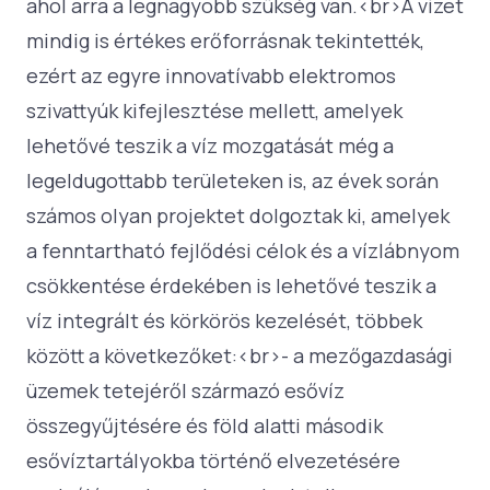
ahol arra a legnagyobb szükség van.<br>A vizet
mindig is értékes erőforrásnak tekintették,
ezért az egyre innovatívabb elektromos
szivattyúk kifejlesztése mellett, amelyek
lehetővé teszik a víz mozgatását még a
legeldugottabb területeken is, az évek során
számos olyan projektet dolgoztak ki, amelyek
a fenntartható fejlődési célok és a vízlábnyom
csökkentése érdekében is lehetővé teszik a
víz integrált és körkörös kezelését, többek
között a következőket:<br>- a mezőgazdasági
üzemek tetejéről származó esővíz
összegyűjtésére és föld alatti második
esővíztartályokba történő elvezetésére