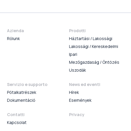
Azienda
Prodotti
Rólunk
Háztartási / Lakossági
Lakossági / Kereskedelmi
Ipari
Mezőgazdaság / Öntözés
Uszodák
Servizio e supporto
News ed eventi
Pótalkatrészek
Hírek
Dokumentáció
Események
Contatti
Privacy
Kapcsolat