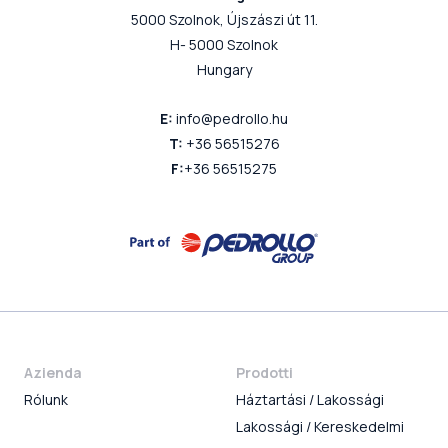
5000 Szolnok, Újszászi út 11.
H- 5000 Szolnok
Hungary
E:
info@pedrollo.hu
T:
+36 56515276
F:
+36 56515275
Azienda
Prodotti
Rólunk
Háztartási / Lakossági
Lakossági / Kereskedelmi