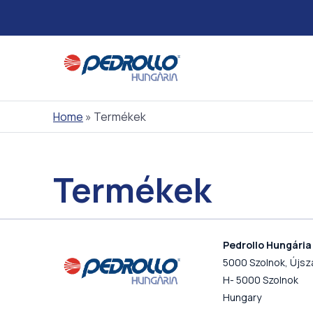
Skip
to
content
Home
»
Termékek
Termékek
Pedrollo Hungária 
5000 Szolnok, Újszá
H- 5000 Szolnok
Hungary