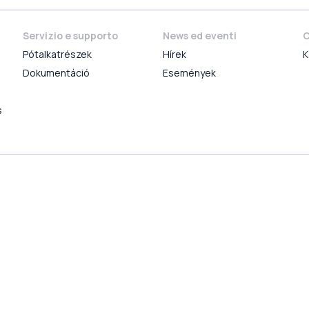
Servizio e supporto
News ed eventi
C
Pótalkatrészek
Hírek
K
Dokumentáció
Események
s