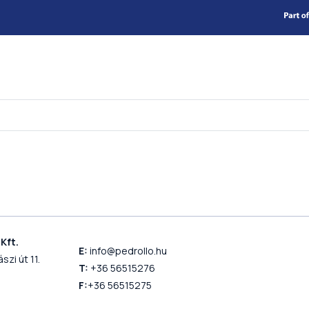
Kft.
E:
info@pedrollo.hu
szi út 11.
T:
+36 56515276
F:
+36 56515275