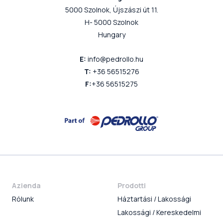
5000 Szolnok, Újszászi út 11.
H- 5000 Szolnok
Hungary
E:
info@pedrollo.hu
T:
+36 56515276
F:
+36 56515275
Azienda
Prodotti
Rólunk
Háztartási / Lakossági
Lakossági / Kereskedelmi