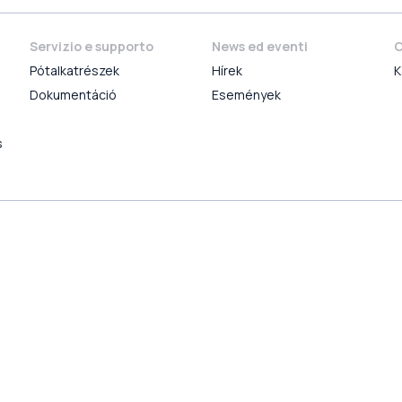
Servizio e supporto
News ed eventi
C
Pótalkatrészek
Hírek
K
Dokumentáció
Események
s