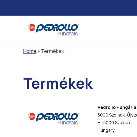
Skip
to
content
Home
»
Termékek
Termékek
Pedrollo Hungária 
5000 Szolnok, Újszá
H- 5000 Szolnok
Hungary