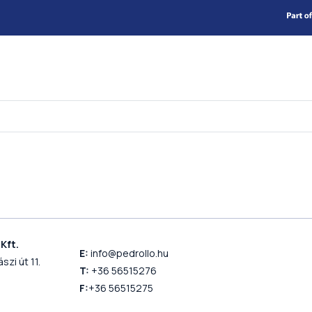
Kft.
E:
info@pedrollo.hu
szi út 11.
T:
+36 56515276
F:
+36 56515275