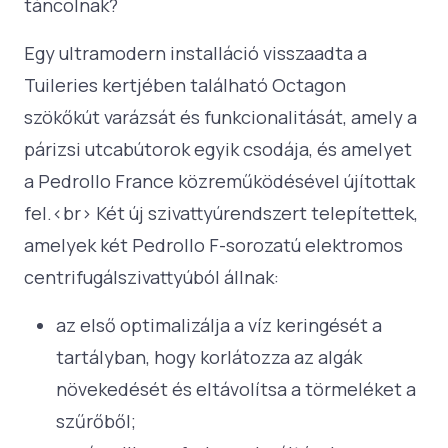
táncolnak?
Egy ultramodern installáció visszaadta a
Tuileries kertjében található Octagon
szökőkút varázsát és funkcionalitását, amely a
párizsi utcabútorok egyik csodája, és amelyet
a Pedrollo France közreműködésével újítottak
fel.<br> Két új szivattyúrendszert telepítettek,
amelyek két Pedrollo F-sorozatú elektromos
centrifugálszivattyúból állnak:
az első optimalizálja a víz keringését a
tartályban, hogy korlátozza az algák
növekedését és eltávolítsa a törmeléket a
szűrőből;