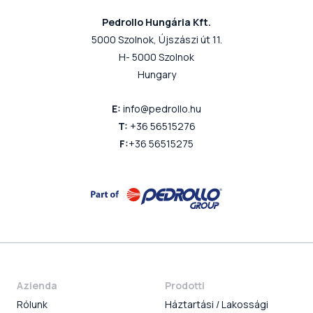
Pedrollo Hungária Kft.
5000 Szolnok, Újszászi út 11.
H- 5000 Szolnok
Hungary
E:
info@pedrollo.hu
T:
+36 56515276
F:
+36 56515275
Azienda
Prodotti
Rólunk
Háztartási / Lakossági