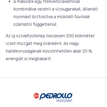
a második egy frekvenciaváltóval
kombinálva vezérli a vízsugarakat, állandó
nyomást biztosítva a működő fúvókák
számától függetlenül.
Az új szivattyútelep összesen 200 köbméter
vizet mozgat meg óránként, és nagy
hatékonyságának köszönhetően akár 20 %
energiát is megtakarít.