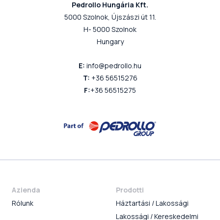
Pedrollo Hungária Kft.
5000 Szolnok, Újszászi út 11.
H- 5000 Szolnok
Hungary
E:
info@pedrollo.hu
T:
+36 56515276
F:
+36 56515275
Azienda
Prodotti
Rólunk
Háztartási / Lakossági
Lakossági / Kereskedelmi