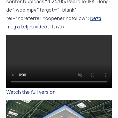
content/uploads/2024/05/Pedrollo-IFAT-long-
def-web.mp4″ target=”_blank”
rel=”noreferrer noopener nofollow”>
Nézd
meg a teljes videót itt
</a>
Watch the full version